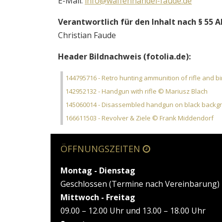
E-Mail:
info@waffenhandel-faude.de
Verantwortlich für den Inhalt nach § 55 Ab
Christian Faude
Header Bildnachweis (fotolia.de):
144795716 - Retro hunting ammunition of rifle and b
142952132 - Handgun with rifle © Mariusz Blach
145060014 - Disassembled handgun on black backg
166611503 - Revolver & Ziele © Frank Middendorf
ÖFFNUNGSZEITEN
Montag - Dienstag
Geschlossen (Termine nach Vereinbarung)
Mittwoch - Freitag
09.00 – 12.00 Uhr und 13.00 – 18.00 Uhr