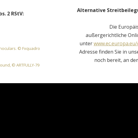
Alternative Streitbeile
s. 2 RStV:
Die Europäis
außergerichtliche Onli
unter
www.ec.europa.eu
inoculars. © Fxquadro
Adresse finden Sie in un
noch bereit, an de
round, © ARTFULLY-79