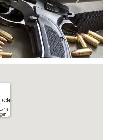
Next
Faude
e
ße 14
ngen