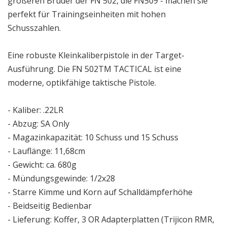
größeren Bruder der FN 502, die FN509 - machen sie
perfekt für Trainingseinheiten mit hohen
Schusszahlen.
Eine robuste Kleinkaliberpistole in der Target-
Ausführung. Die FN 502TM TACTICAL ist eine
moderne, optikfähige taktische Pistole.
- Kaliber: .22LR
- Abzug: SA Only
- Magazinkapazität: 10 Schuss und 15 Schuss
- Lauflänge: 11,68cm
- Gewicht: ca. 680g
- Mündungsgewinde: 1/2x28
- Starre Kimme und Korn auf Schalldämpferhöhe
- Beidseitig Bedienbar
- Lieferung: Koffer, 3 OR Adapterplatten (Trijicon RMR,