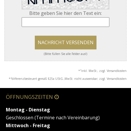
Bitte geben Sie hier den Text ein:
NACHRICHT VERSENDEN
(Bitte füllen Sie alle Felder aus!)
1
*
inkl. MwSt.; zzgl. Versandkosten
2
*
differenzbesteuert gemäß §25a UStG.;MwSt. nicht ausweisbar; zzgl. Versandkosten
ÖFFNUNGSZEITEN
Montag - Dienstag
Geschlossen (Termine nach Vereinbarung)
Mittwoch - Freitag