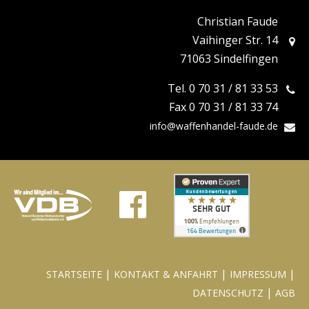
Christian Faude
Vaihinger Str. 14
71063 Sindelfingen
Tel. 0 70 31 / 81 33 53
Fax 0 70 31 / 81 33 74
info@waffenhandel-faude.de
|
|
|
STARTSEITE
KONTAKT & ANFAHRT
IMPRESSUM
|
DATENSCHUTZ
AGB