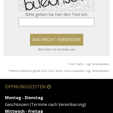
Bitte geben Sie hier den Text ein:
NACHRICHT VERSENDEN
(Bitte füllen Sie alle Felder aus!)
1
*
inkl. MwSt.; zzgl. Versandkosten
2
*
differenzbesteuert gemäß §25a UStG.;MwSt. nicht ausweisbar; zzgl. Versandkosten
ÖFFNUNGSZEITEN
Montag - Dienstag
Geschlossen (Termine nach Vereinbarung)
Mittwoch - Freitag