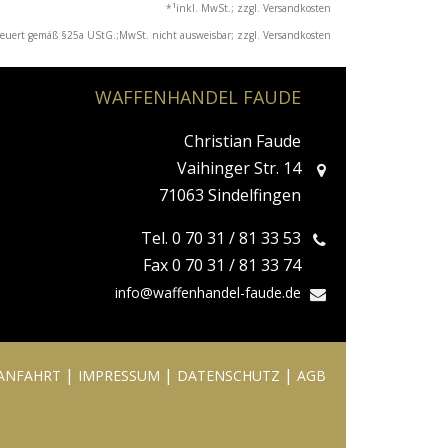
1
*
inkl. MwSt.; zzgl. Versandkosten
teuert gemäß §25a UStG.;MwSt. nicht ausweisbar; zzgl. Versandkosten
WAFFENHANDEL FAUDE
Christian Faude
Vaihinger Str. 14
71063 Sindelfingen
Tel. 0 70 31 / 81 33 53
Fax 0 70 31 / 81 33 74
info@waffenhandel-faude.de
|
|
|
ANFAHRT
IMPRESSUM
DATENSCHUTZ
AGB