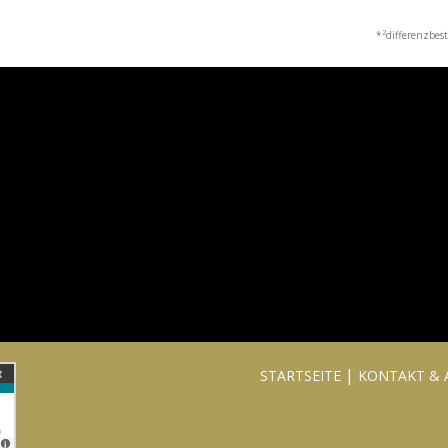
2
*
differenzbes
|
STARTSEITE
KONTAKT & 