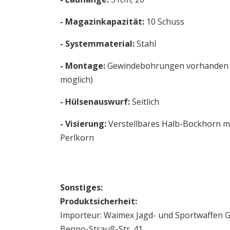
- Magazinkapazität:
10 Schuss
- Systemmaterial:
Stahl
- Montage:
Gewindebohrungen vorhanden (
möglich)
- Hülsenauswurf:
Seitlich
- Visierung:
Verstellbares Halb-Bockhorn mi
Perlkorn
Sonstiges:
Produktsicherheit:
Importeur: Waimex Jagd- und Sportwaffen
Benno-Strauß-Str. 41